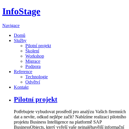
InfoStage
Navigace
Domů
Služby
Pilotní projekt
Školení
Workshop
Migrace
Podpora
Reference
Technologie
Odvětví
Kontakt
Pilotní projekt
Potřebujete vybudovat prostředí pro analýzu Vašich firemních
dat a nevíte, odkud nejlépe začít? Nabízíme realizaci pilotního
projektu Business Intelligence na platformě SAP
BusinessObjects, který vyřeší vaše nejnaléhavější informační