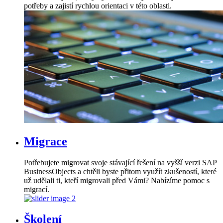
potřeby a zajistí rychlou orientaci v této oblasti.
Migrace
Potřebujete migrovat svoje stávající řešení na vyšší verzi SAP
BusinessObjects a chtěli byste přitom využít zkušeností, které
už udělali ti, kteří migrovali před Vámi? Nabízíme pomoc s
migrací.
Školení