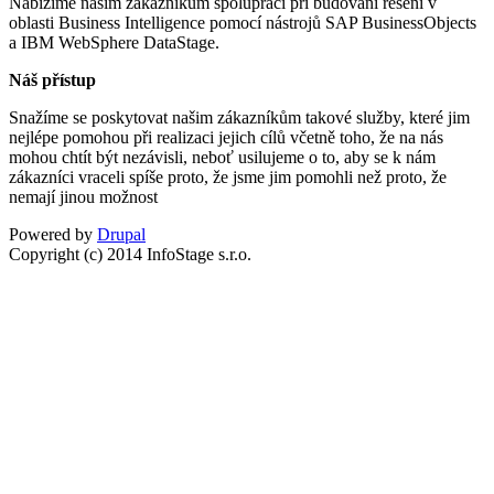
Nabízíme našim zákazníkům spolupráci při budování řešení v
oblasti Business Intelligence pomocí nástrojů SAP BusinessObjects
a IBM WebSphere DataStage.
Náš přístup
Snažíme se poskytovat našim zákazníkům takové služby, které jim
nejlépe pomohou při realizaci jejich cílů včetně toho, že na nás
mohou chtít být nezávisli, neboť usilujeme o to, aby se k nám
zákazníci vraceli spíše proto, že jsme jim pomohli než proto, že
nemají jinou možnost
Powered by
Drupal
Copyright (c) 2014 InfoStage s.r.o.