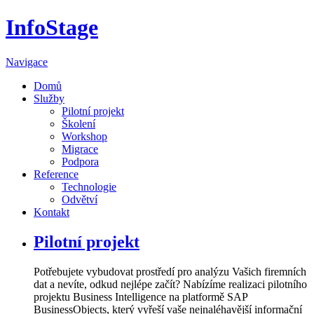
InfoStage
Navigace
Domů
Služby
Pilotní projekt
Školení
Workshop
Migrace
Podpora
Reference
Technologie
Odvětví
Kontakt
Pilotní projekt
Potřebujete vybudovat prostředí pro analýzu Vašich firemních
dat a nevíte, odkud nejlépe začít? Nabízíme realizaci pilotního
projektu Business Intelligence na platformě SAP
BusinessObjects, který vyřeší vaše nejnaléhavější informační